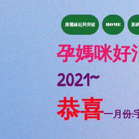
康麗緣起與突破
HOME
新
​孕媽咪好
2021~
恭喜
一月份:宇廷