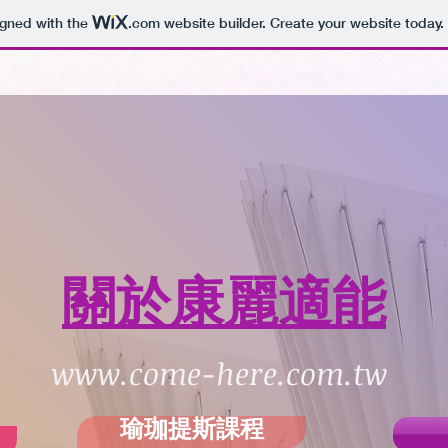
igned with the
.com
website builder. Create your website today.
​關於康麗適能
www.come-here.com.tw
瑜珈提斯課程