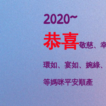
2020~
恭喜
敬慈、幸
環如、宴如、婉綠、
等媽咪平安順產