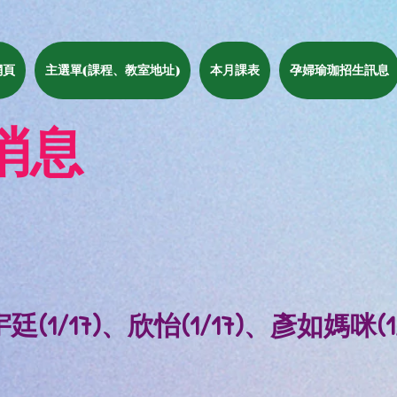
網頁
主選單(課程、教室地址)
本月課表
孕婦瑜珈招生訊息
消息
(1/17)
、欣怡(1/17)、彥如媽咪(